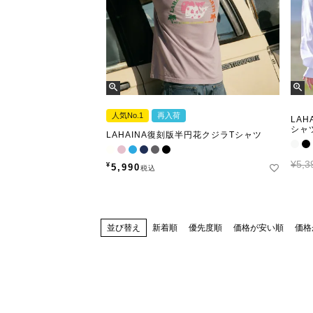
人気No.1
再入荷
LA
シャ
LAHAINA復刻版半円花クジラTシャツ
¥5,3
¥
5,990
税込
並び替え
新着順
優先度順
価格が安い順
価格