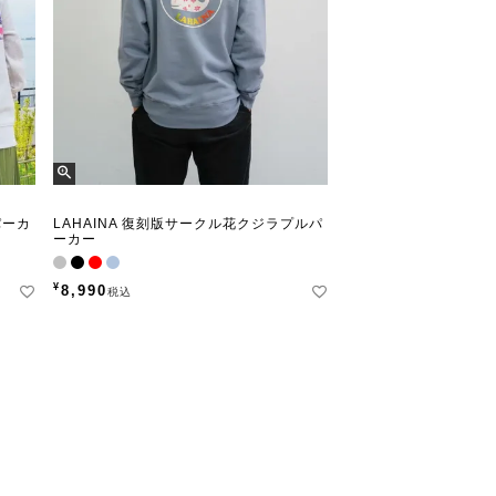
パーカ
LAHAINA 復刻版サークル花クジラプルパ
ーカー
¥
8,990
税込