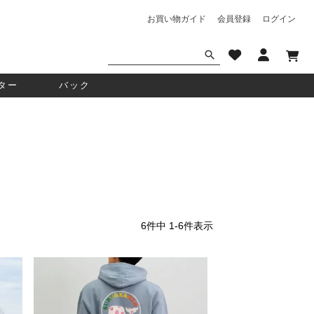
お買い物ガイド
会員登録
ログイン
ター
バック
6
件中
1
-
6
件表示