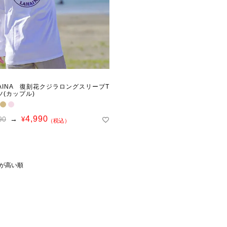
HAINA 復刻花クジラロングスリーブT
ツ(カップル)
4,990
90
→
¥
（税込）
が高い順