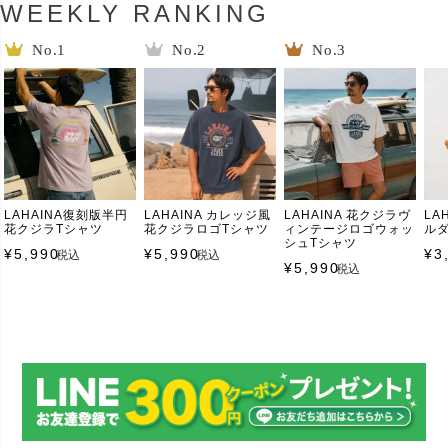
WEEKLY RANKING
LAHAINA復刻版半円
LAHAINA カレッジ風
LAHAINA 花クジラヴ
LA
花クジラTシャツ
花クジラロゴTシャツ
ィンテージロゴウォッ
ル
シュTシャツ
¥
5,990
¥
5,990
¥
3
税込
税込
¥
5,990
税込