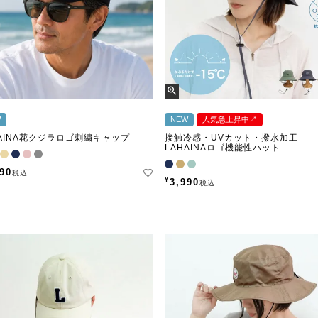
W
NEW
人気急上昇中↗︎
HAINA花クジラロゴ刺繍キャップ
接触冷感・UVカット・撥水加工
LAHAINAロゴ機能性ハット
290
税込
¥
3,990
税込