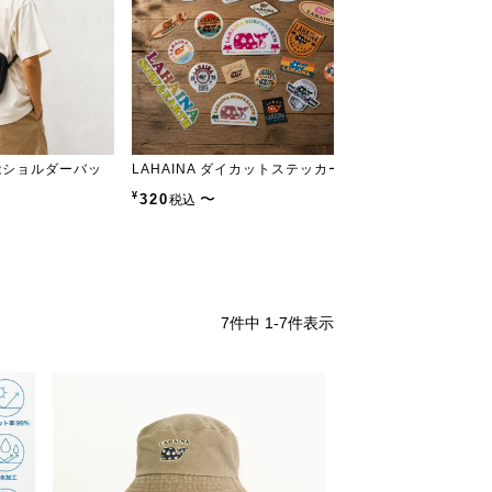
機能ショルダーバッ
LAHAINA ダイカットステッカー
LAHAINA 半円
ロシャツ
¥
〜
320
税込
¥
5,990
税込
7
件中
1
-
7
件表示