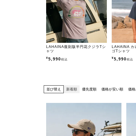
LAHAINA復刻版半円花クジラTシ
LAHAINA
ャツ
ゴTシャツ
¥
¥
5,990
5,990
税込
税込
並び替え
新着順
優先度順
価格が安い順
価格