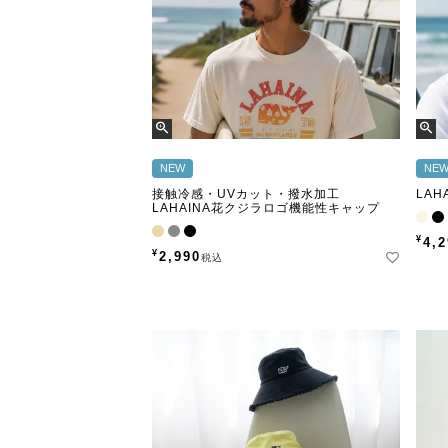
NEW
NE
接触冷感・UVカット・撥水加工
LA
LAHAINA花クジラロゴ機能性キャップ
¥
4,
¥
2,990
税込