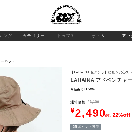
検索
キング
カテゴリー
トップス
ボトム
アウ
チャーハット
【LAHAINA 花クジラ】軽量＆安心
LAHAINA アドベンチャ
商品番号
LH2007
¥
3,190
通常価格
→
¥
2,490
22%off
税込
25
ポイント獲得