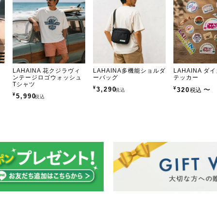
花
LAHAINA 花クジラヴィ
LAHAINA多機能ショルダ
LAHAINA 
ンテージロゴウォッシュ
ーバッグ
テッカー
Tシャツ
¥
3,290
¥
〜
320
税込
税込
¥
5,990
税込