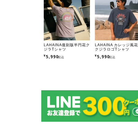
LAHAINA復刻版半円花ク
LAHAINA カレッジ風
ジラTシャツ
クジラロゴTシャツ
¥
¥
5,990
5,990
税込
税込