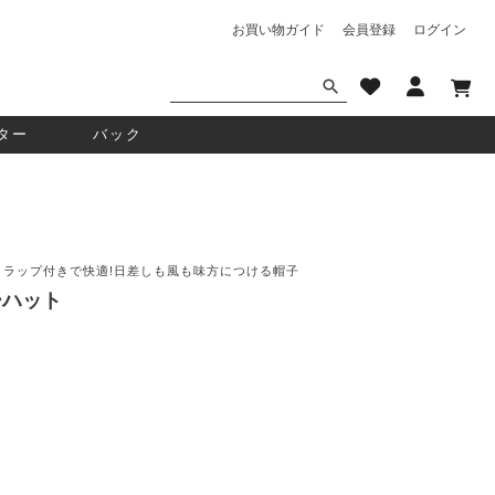
お買い物ガイド
会員登録
ログイン
ター
バック
ストラップ付きで快適!日差しも風も味方につける帽子
ーハット