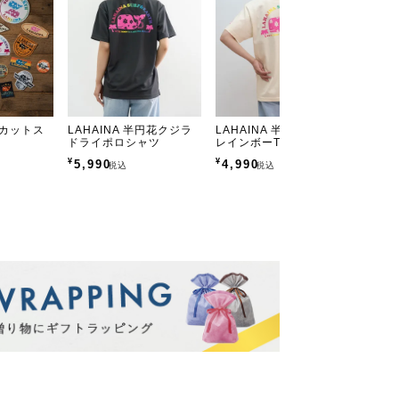
ダイカットス
LAHAINA 半円花クジラ
LAHAINA 半円花クジラ
LAH
ドライポロシャツ
レインボーTシャツ
ショー
¥
¥
¥
5,990
4,990
4,9
税込
税込