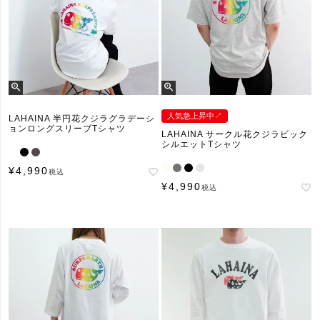
人気急上昇中↗︎
LAHAINA 半円花クジラグラデーシ
ョンロングスリーブTシャツ
LAHAINA サークル花クジラビック
シルエットTシャツ
¥
4,990
税込
¥
4,990
税込