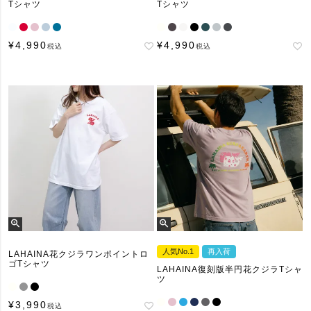
Tシャツ
Tシャツ
¥
4,990
¥
4,990
税込
税込
人気No.1
再入荷
LAHAINA花クジラワンポイントロ
ゴTシャツ
LAHAINA復刻版半円花クジラTシャ
ツ
¥
3,990
税込