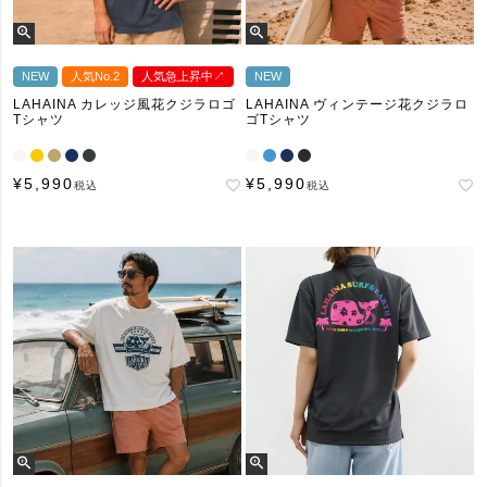
NEW
人気No.2
人気急上昇中↗︎
NEW
LAHAINA カレッジ風花クジラロゴ
LAHAINA ヴィンテージ花クジラロ
Tシャツ
ゴTシャツ
¥
5,990
¥
5,990
税込
税込