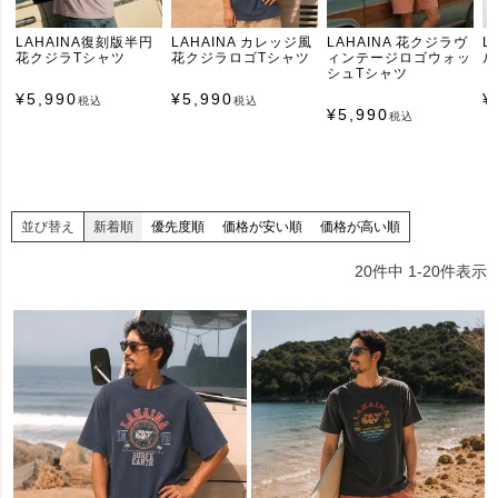
LAHAINA復刻版半円
LAHAINA カレッジ風
LAHAINA 花クジラヴ
L
花クジラTシャツ
花クジラロゴTシャツ
ィンテージロゴウォッ
ル
シュTシャツ
¥
5,990
¥
5,990
¥
税込
税込
¥
5,990
税込
並び替え
新着順
優先度順
価格が安い順
価格が高い順
20
件中
1
-
20
件表示