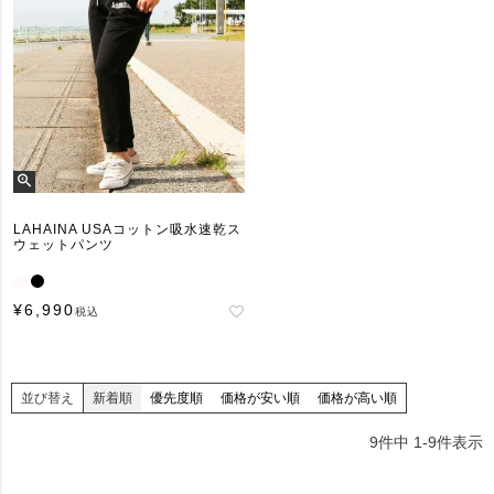
LAHAINA USAコットン吸水速乾ス
ウェットパンツ
¥
6,990
税込
並び替え
新着順
優先度順
価格が安い順
価格が高い順
9
件中
1
-
9
件表示