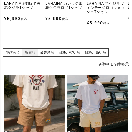
LAHAINA復刻版半円
LAHAINA カレッジ風
LAHAINA 花クジラヴ
L
花クジラTシャツ
花クジラロゴTシャツ
ィンテージロゴウォッ
ル
シュTシャツ
¥
5,990
¥
5,990
¥
税込
税込
¥
5,990
税込
並び替え
新着順
優先度順
価格が安い順
価格が高い順
9
件中
1
-
9
件表示