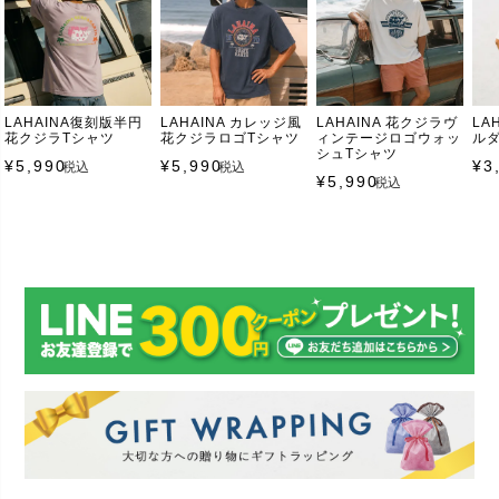
LAHAINA復刻版半円
LAHAINA カレッジ風
LAHAINA 花クジラヴ
LA
花クジラTシャツ
花クジラロゴTシャツ
ィンテージロゴウォッ
ル
シュTシャツ
¥
5,990
¥
5,990
¥
3
税込
税込
¥
5,990
税込