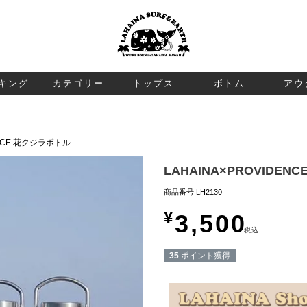
検索
キング
カテゴリー
トップス
ボトム
アウ
ENCE 花クジラボトル
LAHAINA×PROVIDE
商品番号
LH2130
¥
3,500
税込
35
ポイント獲得