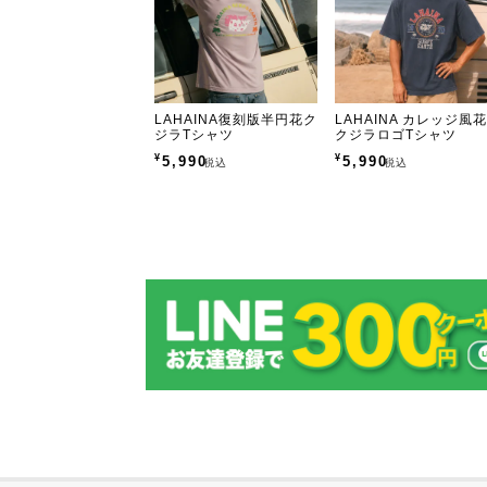
LAHAINA復刻版半円花ク
LAHAINA カレッジ風
ジラTシャツ
クジラロゴTシャツ
¥
¥
5,990
5,990
税込
税込