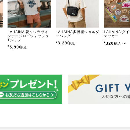
花
LAHAINA 花クジラヴィ
LAHAINA多機能ショルダ
LAHAINA 
ンテージロゴウォッシュ
ーバッグ
テッカー
Tシャツ
¥
3,290
¥
〜
320
税込
税込
¥
5,990
税込