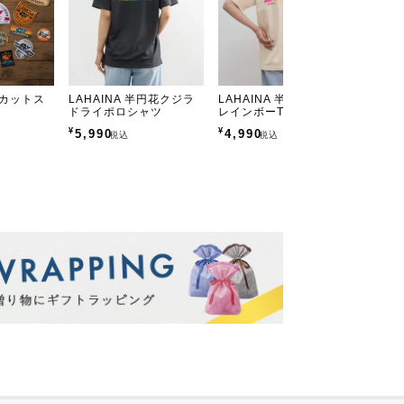
ダイカットス
LAHAINA 半円花クジラ
LAHAINA 半円花クジラ
LAH
ドライポロシャツ
レインボーTシャツ
ショー
¥
¥
¥
5,990
4,990
4,9
税込
税込