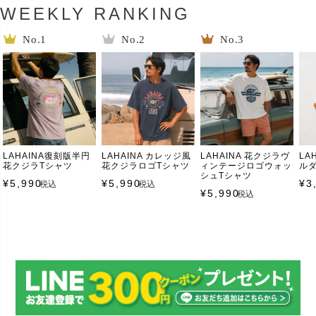
WEEKLY RANKING
LAHAINA復刻版半円
LAHAINA カレッジ風
LAHAINA 花クジラヴ
LA
花クジラTシャツ
花クジラロゴTシャツ
ィンテージロゴウォッ
ル
シュTシャツ
¥
5,990
¥
5,990
¥
3
税込
税込
¥
5,990
税込