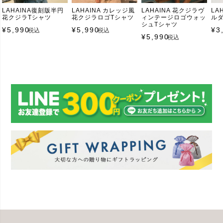
LAHAINA復刻版半円
LAHAINA カレッジ風
LAHAINA 花クジラヴ
LA
花クジラTシャツ
花クジラロゴTシャツ
ィンテージロゴウォッ
ル
シュTシャツ
¥
5,990
¥
5,990
¥
3
税込
税込
¥
5,990
税込