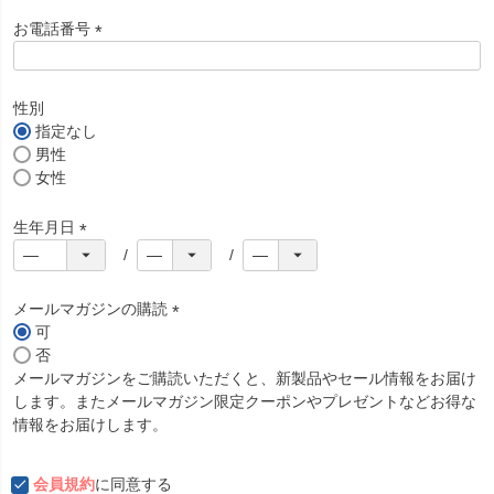
お電話番号
(
必
須
性別
)
指定なし
男性
女性
生年月日
(
必
須
メールマガジンの購読
)
可
(
否
必
メールマガジンをご購読いただくと、新製品やセール情報をお届け
須
します。またメールマガジン限定クーポンやプレゼントなどお得な
)
情報をお届けします。
会員規約
に同意する