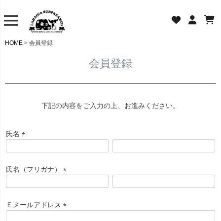
HOME
会員登録
会員登録
下記の内容をご入力の上、お進みください。
氏名
(
必
須
氏名（フリガナ）
)
(
必
須
Ｅメールアドレス
)
(