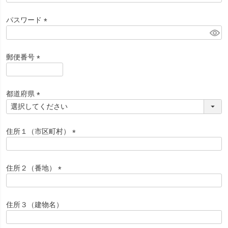
必
須
パスワード
)
(
必
須
郵便番号
)
(
必
須
都道府県
)
(
必
須
住所１（市区町村）
)
(
必
須
住所２（番地）
)
(
必
須
住所３（建物名）
)